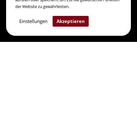
© 2026 Amalfi il Ristorante.
der Website zu gewährleisten.
Erstellt mit
Gastro.Digital
.
Einstellungen
Akzeptieren
Home
Impressum
Datenschutz
Kontakt